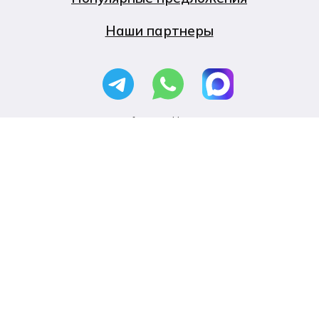
Наши партнеры
info@torekb.ru
г. Екатеринбург, улица
Чемпионов, стр. 7В
ООО «ТОР», Юридический адрес: Свердловская
область, г. о. город Екатеринбург, г. Екатеринбург,
ул. Чемпионов, стр. 7В
ОГРН 1236600010206, ИНН 6671260632, КПП
667901001
Банк АО «Тинькофф Банк», БИК: 044525974, Р/C:
40702810310001314643, К/С: 30101810145250000974