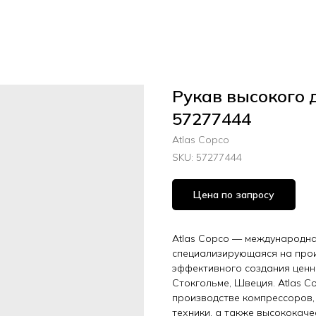
Рукав высокого 
57277444
Atlas Copco
SKU:
57277444
Цена по запросу
Atlas Copco — международная
специализирующаяся на прои
эффективного создания ценн
Стокгольме, Швеция. Atlas C
производстве компрессоров,
техники, а также высококач