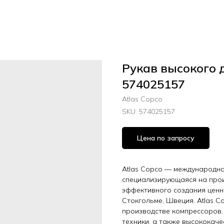
Рукав высокого 
574025157
Atlas Copco
SKU:
574025157
Цена по запросу
Atlas Copco — международная
специализирующаяся на прои
эффективного создания ценн
Стокгольме, Швеция. Atlas C
производстве компрессоров,
техники, а также высококач