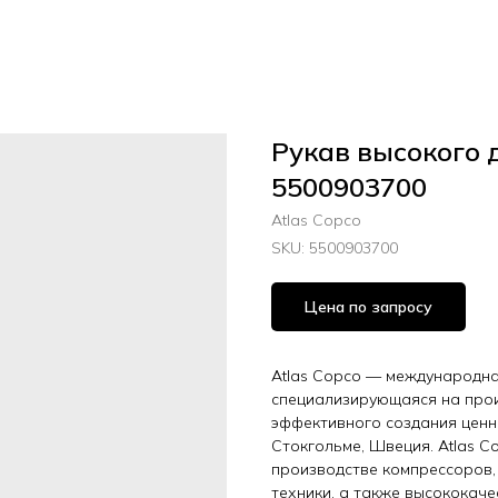
Рукав высокого 
5500903700
Atlas Copco
SKU:
5500903700
Цена по запросу
Atlas Copco — международная
специализирующаяся на прои
эффективного создания ценн
Стокгольме, Швеция. Atlas C
производстве компрессоров,
техники, а также высококач