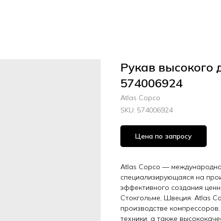
Рукав высокого 
574006924
Atlas Copco
SKU:
574006924
Цена по запросу
Atlas Copco — международная
специализирующаяся на прои
эффективного создания ценн
Стокгольме, Швеция. Atlas C
производстве компрессоров,
техники, а также высококач