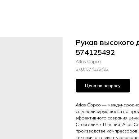
Рукав высокого 
574125492
Atlas Copco
SKU:
574125492
Цена по запросу
Atlas Copco — международная
специализирующаяся на прои
эффективного создания ценн
Стокгольме, Швеция. Atlas C
производстве компрессоров,
техники, а также высококач