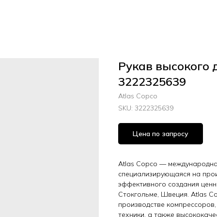
Рукав высокого 
3222325639
Atlas Copco
SKU:
3222325639
Цена по запросу
Atlas Copco — международная
специализирующаяся на прои
эффективного создания ценн
Стокгольме, Швеция. Atlas C
производстве компрессоров,
техники, а также высококач