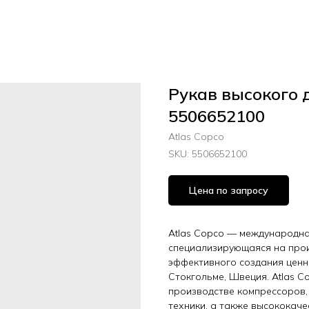
Рукав высокого 
5506652100
Atlas Copco
SKU:
5506652100
Цена по запросу
Atlas Copco — международная
специализирующаяся на прои
эффективного создания ценн
Стокгольме, Швеция. Atlas C
производстве компрессоров,
техники, а также высококач