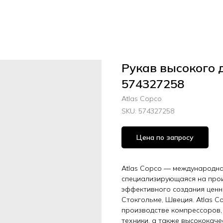
Рукав высокого 
574327258
Atlas Copco
SKU:
574327258
Цена по запросу
Atlas Copco — международная
специализирующаяся на прои
эффективного создания ценн
Стокгольме, Швеция. Atlas C
производстве компрессоров,
техники, а также высококач